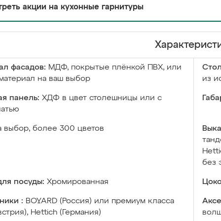
реть акции на кухонные гарнитуры
Характерист
ал фасадов:
МДФ, покрытые плёнкой ПВХ, или
Сто
материал на ваш выбор
из и
я панель:
ХДФ в цвет столешницы или с
Габа
чатью
а выбор, более 300 цветов
Выка
танд
Hett
без 
ля посуды:
Хромированная
Цоко
ники :
BOYARD (Россия) или премиум класса
Аксе
встрия), Hettich (Германия)
волш