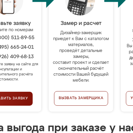
вьте заявку
Замер и расчет
ите по номерам
Дизайнер-замерщик
800) 511-89-55
приедет к Вам с каталогом
материалов,
Вы
495) 665-24-01
проведёт детальные
р
926) 409-68-13
замеры,
д
составит проект и сделает
з
те заявку на сайте для
окончательный расчёт
нсультации и
стоимости Вашей будущей
ительного расчёта
стоимости.
мебели.
ВЫЗВАТЬ ЗАМЕРЩИКА
АВИТЬ ЗАЯВКУ
 выгода при заказе у на