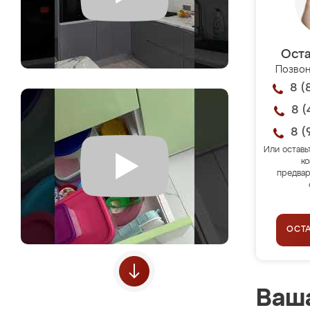
Оста
Позвон
8 (
8 (
8 (
Или оставь
ко
предвар
ОСТ
Ваша