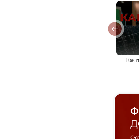
Как 
Ф
Д
Ост