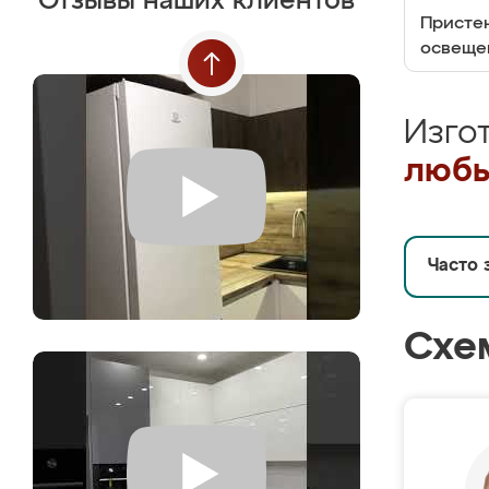
Отзывы наших клиентов
Пристен
освеще
Изго
любы
Часто 
Схе