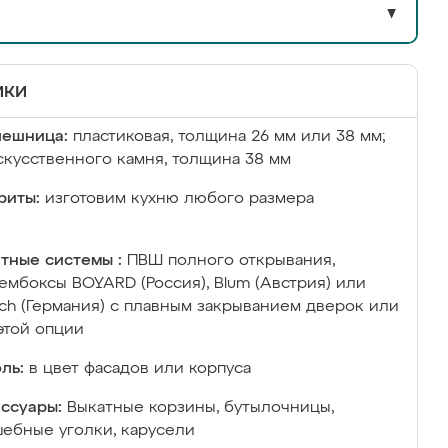
▼
ики
лешница:
пластиковая, толщина 26 мм или 38 мм;
скусственного камня, толщина 38 мм
риты:
изготовим кухню любого размера
тные системы :
ПВШ полного открывания,
ембоксы BOYARD (Россия), Blum (Австрия) или
ich (Германия) с плавным закрыванием дверок или
этой опции
ль:
в цвет фасадов или корпуса
ссуары:
Выкатные корзины, бутылочницы,
ебные уголки, карусели