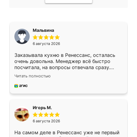
Мальвина
6 августа 2026
Заказывала кухню в Ренессанс, осталась
очень довольна. Менеджер всё быстро
посчитала, на вопросы отвечала сразу.
Замерщик приехал в субботу, подошёл к
Читать полностью
делу со всей ответственностью. Собрали
за день, ребята работали аккуратно, даже
пыли почти не было. Качество отличное,
ящики ходят плавно, ничего не скрипит.
Всё подошло как влитое.
Игорь М.
6 августа 2026
На самом деле в Ренессанс уже не первый