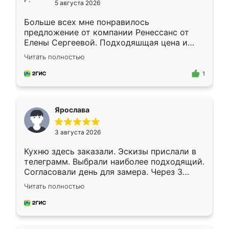
5 августа 2026
Больше всех мне понравилось
предложение от компании Ренессанс от
Елены Сергеевой. Подходяшщая цена и
короткие сроки изготовления. Приехавший
Читать полностью
для замера сотрудник Владислав
предложил по моему эскизу самый
1
подходящий вариант шкафа. Немного его
видоизменил, получилось даже лучше, чем
я хотела.
Ярослава
3 августа 2026
Кухню здесь заказали. Эскизы прислали в
телеграмм. Выбрали наиболее подходящий.
Согласовали день для замера. Через 3
недели кухня была уже готова. Остались
Читать полностью
довольны работой. Спасибо Ренессанс
мебель за качественную работу!