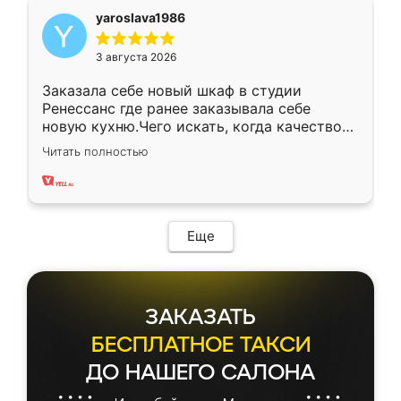
yaroslava1986
3 августа 2026
Заказала себе новый шкаф в студии
Ренессанс где ранее заказывала себе
новую кухню.Чего искать, когда качеством
вполне довольна. Служит кухня уже почти
Читать полностью
два года, нареканий нет.
Еще
ЗАКАЗАТЬ
БЕСПЛАТНОЕ ТАКСИ
ДО НАШЕГО САЛОНА