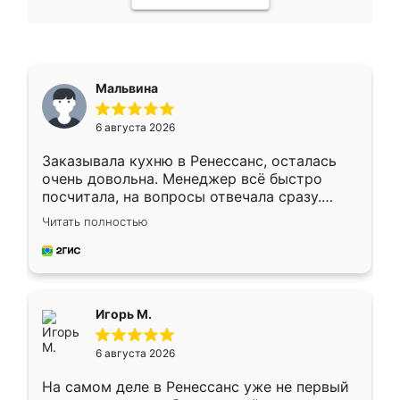
Мальвина
6 августа 2026
Заказывала кухню в Ренессанс, осталась
очень довольна. Менеджер всё быстро
посчитала, на вопросы отвечала сразу.
Замерщик приехал в субботу, подошёл к
Читать полностью
делу со всей ответственностью. Собрали
за день, ребята работали аккуратно, даже
пыли почти не было. Качество отличное,
ящики ходят плавно, ничего не скрипит.
Всё подошло как влитое.
Игорь М.
6 августа 2026
На самом деле в Ренессанс уже не первый