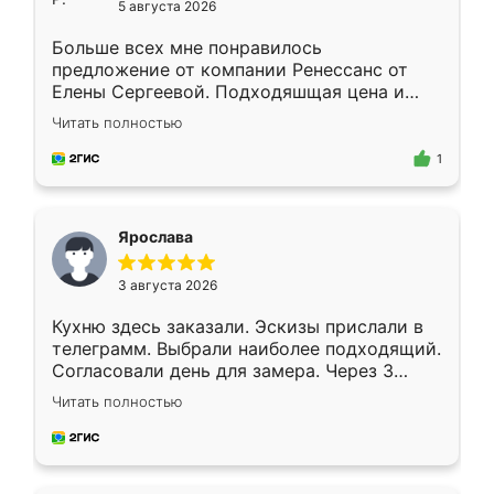
5 августа 2026
Больше всех мне понравилось
предложение от компании Ренессанс от
Елены Сергеевой. Подходяшщая цена и
короткие сроки изготовления. Приехавший
Читать полностью
для замера сотрудник Владислав
предложил по моему эскизу самый
1
подходящий вариант шкафа. Немного его
видоизменил, получилось даже лучше, чем
я хотела.
Ярослава
3 августа 2026
Кухню здесь заказали. Эскизы прислали в
телеграмм. Выбрали наиболее подходящий.
Согласовали день для замера. Через 3
недели кухня была уже готова. Остались
Читать полностью
довольны работой. Спасибо Ренессанс
мебель за качественную работу!