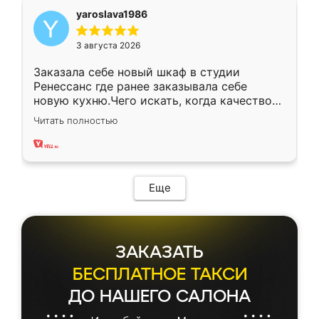
yaroslava1986
3 августа 2026
Заказала себе новый шкаф в студии
Ренессанс где ранее заказывала себе
новую кухню.Чего искать, когда качеством
вполне довольна. Служит кухня уже почти
Читать полностью
два года, нареканий нет.
Еще
ЗАКАЗАТЬ
БЕСПЛАТНОЕ ТАКСИ
ДО НАШЕГО САЛОНА