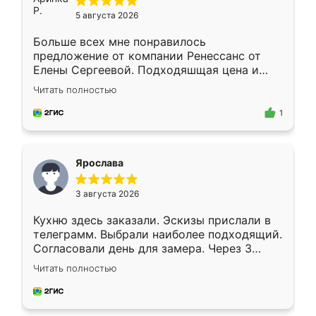
5 августа 2026
Больше всех мне понравилось
предложение от компании Ренессанс от
Елены Сергеевой. Подходяшщая цена и
короткие сроки изготовления. Приехавший
Читать полностью
для замера сотрудник Владислав
предложил по моему эскизу самый
1
подходящий вариант шкафа. Немного его
видоизменил, получилось даже лучше, чем
я хотела.
Ярослава
3 августа 2026
Кухню здесь заказали. Эскизы прислали в
телеграмм. Выбрали наиболее подходящий.
Согласовали день для замера. Через 3
недели кухня была уже готова. Остались
Читать полностью
довольны работой. Спасибо Ренессанс
мебель за качественную работу!