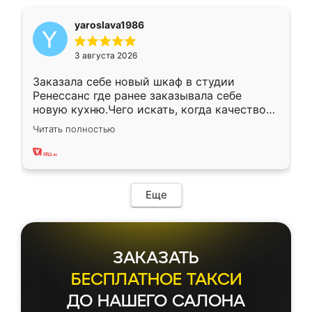
yaroslava1986
3 августа 2026
Заказала себе новый шкаф в студии
Ренессанс где ранее заказывала себе
новую кухню.Чего искать, когда качеством
вполне довольна. Служит кухня уже почти
Читать полностью
два года, нареканий нет.
Еще
ЗАКАЗАТЬ
БЕСПЛАТНОЕ ТАКСИ
ДО НАШЕГО САЛОНА