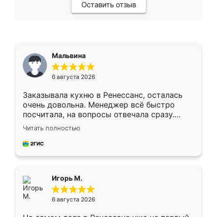
Оставить отзыв
Мальвина
6 августа 2026
Заказывала кухню в Ренессанс, осталась
очень довольна. Менеджер всё быстро
посчитала, на вопросы отвечала сразу.
Замерщик приехал в субботу, подошёл к
Читать полностью
делу со всей ответственностью. Собрали
за день, ребята работали аккуратно, даже
пыли почти не было. Качество отличное,
ящики ходят плавно, ничего не скрипит.
Всё подошло как влитое.
Игорь М.
6 августа 2026