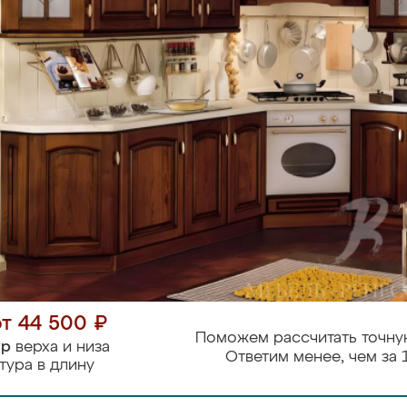
от 44 500 ₽
Поможем рассчитать точну
тр
верха и низа
Ответим менее, чем за 
тура в длину