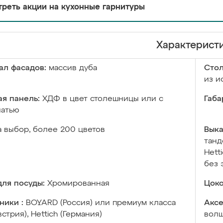
реть акции на кухонные гарнитуры
Характерист
ал фасадов:
массив дуба
Сто
из и
я панель:
ХДФ в цвет столешницы или с
Габа
чатью
а выбор, более 200 цветов
Выка
танд
Hett
без 
ля посуды:
Хромированная
Цоко
ники :
BOYARD (Россия) или премиум класса
Аксе
встрия), Hettich (Германия)
волш