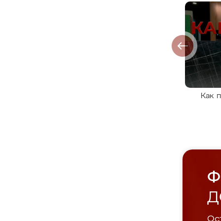
Как 
Ф
Д
Ост