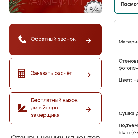
Посмот
Обратный звонок
Матери
Стенова
фотопе
Заказать расчёт
Цвет:
н
Бесплатный вызов
дизайнера-
Сушка д
замерщика
Подъем
Blum (А