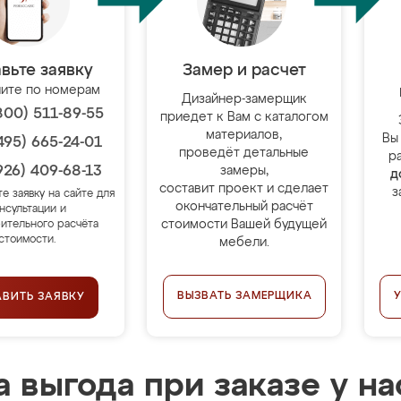
вьте заявку
Замер и расчет
ите по номерам
Дизайнер-замерщик
800) 511-89-55
приедет к Вам с каталогом
материалов,
Вы
495) 665-24-01
проведёт детальные
р
926) 409-68-13
замеры,
д
составит проект и сделает
з
те заявку на сайте для
окончательный расчёт
нсультации и
стоимости Вашей будущей
ительного расчёта
стоимости.
мебели.
ВЫЗВАТЬ ЗАМЕРЩИКА
АВИТЬ ЗАЯВКУ
 выгода при заказе у на