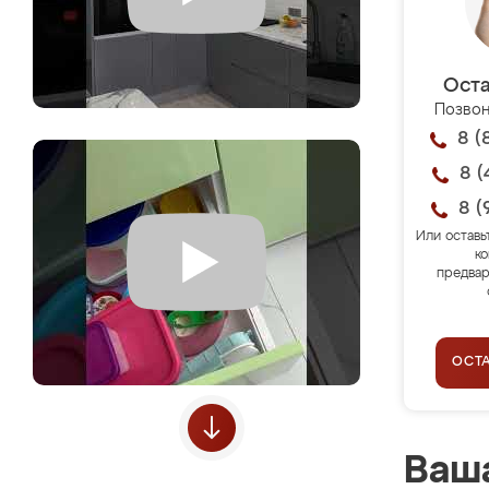
Оста
Позвон
8 (
8 (
8 (
Или оставь
ко
предвар
ОСТ
Ваша