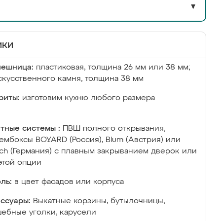
▼
ики
лешница:
пластиковая, толщина 26 мм или 38 мм;
скусственного камня, толщина 38 мм
риты:
изготовим кухню любого размера
тные системы :
ПВШ полного открывания,
ембоксы BOYARD (Россия), Blum (Австрия) или
ich (Германия) с плавным закрыванием дверок или
этой опции
ль:
в цвет фасадов или корпуса
ссуары:
Выкатные корзины, бутылочницы,
ебные уголки, карусели