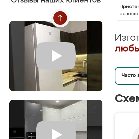
Отзывы наших клиентов
Пристен
освеще
Изго
любы
Часто 
Схе