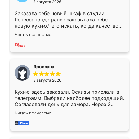
3 августа 2026
Заказала себе новый шкаф в студии
Ренессанс где ранее заказывала себе
новую кухню.Чего искать, когда качеством
вполне довольна. Служит кухня уже почти
Читать полностью
два года, нареканий нет.
Ярослава
3 августа 2026
Кухню здесь заказали. Эскизы прислали в
телеграмм. Выбрали наиболее подходящий.
Согласовали день для замера. Через 3
недели кухня была уже готова. Остались
Читать полностью
довольны работой. Спасибо Ренессанс
мебель за качественную работу!