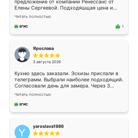
предложение от компании Ренессанс от
Елены Сергеевой. Подходяшщая цена и
короткие сроки изготовления. Приехавший
Читать полностью
для замера сотрудник Владислав
предложил по моему эскизу самый
1
подходящий вариант шкафа. Немного его
видоизменил, получилось даже лучше, чем
я хотела.
Ярослава
3 августа 2026
Кухню здесь заказали. Эскизы прислали в
телеграмм. Выбрали наиболее подходящий.
Согласовали день для замера. Через 3
недели кухня была уже готова. Остались
Читать полностью
довольны работой. Спасибо Ренессанс
мебель за качественную работу!
yaroslava1986