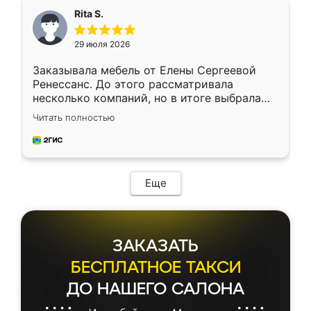
Rita S.
29 июля 2026
Заказывала мебель от Елены Сергеевой
Ренессанс. До этого рассматривала
несколько компаний, но в итоге выбрала
эту. Сначала обговорили условия, потом
Читать полностью
приехал замерщик, всё спокойно объяснил
и снял размеры. Изготовили в срок, с
доставкой тоже никаких проблем не
возникло. Сборку выполнили аккуратно,
мебель сразу встала на свое место без
Еще
каких-либо доработок. Качеством осталась
довольна, все выглядит так, как и ожидала.
ЗАКАЗАТЬ
БЕСПЛАТНОЕ ТАКСИ
ДО НАШЕГО САЛОНА