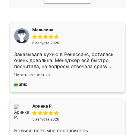
Мальвина
6 августа 2026
Заказывала кухню в Ренессанс, осталась
очень довольна. Менеджер всё быстро
посчитала, на вопросы отвечала сразу.
Замерщик приехал в субботу, подошёл к
Читать полностью
делу со всей ответственностью. Собрали
за день, ребята работали аккуратно, даже
пыли почти не было. Качество отличное,
ящики ходят плавно, ничего не скрипит.
Всё подошло как влитое.
Аринка Р.
5 августа 2026
Больше всех мне понравилось