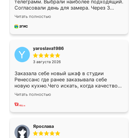
телеграмм. Выбрали наиболее подходящий.
Согласовали день для замера. Через 3
недели кухня была уже готова. Остались
Читать полностью
довольны работой. Спасибо Ренессанс
мебель за качественную работу!
yaroslava1986
3 августа 2026
Заказала себе новый шкаф в студии
Ренессанс где ранее заказывала себе
новую кухню.Чего искать, когда качеством
вполне довольна. Служит кухня уже почти
Читать полностью
два года, нареканий нет.
Ярослава