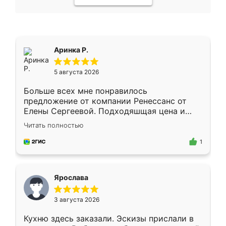
Аринка Р.
5 августа 2026
Больше всех мне понравилось
предложение от компании Ренессанс от
Елены Сергеевой. Подходяшщая цена и
короткие сроки изготовления. Приехавший
Читать полностью
для замера сотрудник Владислав
предложил по моему эскизу самый
1
подходящий вариант шкафа. Немного его
видоизменил, получилось даже лучше, чем
я хотела.
Ярослава
3 августа 2026
Кухню здесь заказали. Эскизы прислали в