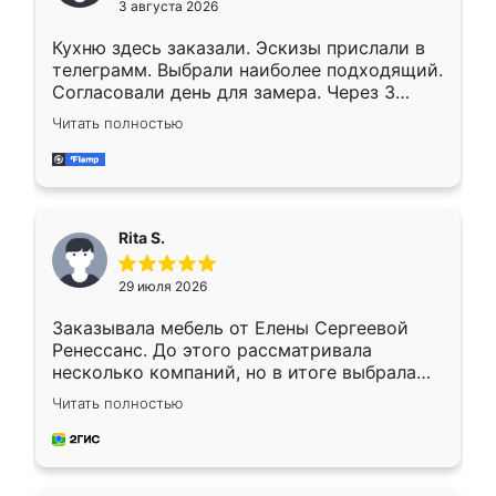
3 августа 2026
Кухню здесь заказали. Эскизы прислали в
телеграмм. Выбрали наиболее подходящий.
Согласовали день для замера. Через 3
недели кухня была уже готова. Остались
Читать полностью
довольны работой. Спасибо Ренессанс
мебель за качественную работу!
Rita S.
29 июля 2026
Заказывала мебель от Елены Сергеевой
Ренессанс. До этого рассматривала
несколько компаний, но в итоге выбрала
эту. Сначала обговорили условия, потом
Читать полностью
приехал замерщик, всё спокойно объяснил
и снял размеры. Изготовили в срок, с
доставкой тоже никаких проблем не
возникло. Сборку выполнили аккуратно,