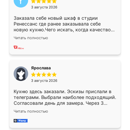
3 августа 2026
Заказала себе новый шкаф в студии
Ренессанс где ранее заказывала себе
новую кухню.Чего искать, когда качеством
вполне довольна. Служит кухня уже почти
Читать полностью
два года, нареканий нет.
Ярослава
3 августа 2026
Кухню здесь заказали. Эскизы прислали в
телеграмм. Выбрали наиболее подходящий.
Согласовали день для замера. Через 3
недели кухня была уже готова. Остались
Читать полностью
довольны работой. Спасибо Ренессанс
мебель за качественную работу!