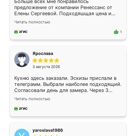
Больше всех мне понравилось
предложение от компании Ренессанс от
Елены Сергеевой. Подходяшщая цена и
короткие сроки изготовления. Приехавший
Читать полностью
для замера сотрудник Владислав
предложил по моему эскизу самый
1
подходящий вариант шкафа. Немного его
видоизменил, получилось даже лучше, чем
я хотела.
Ярослава
3 августа 2026
Кухню здесь заказали. Эскизы прислали в
телеграмм. Выбрали наиболее подходящий.
Согласовали день для замера. Через 3
недели кухня была уже готова. Остались
Читать полностью
довольны работой. Спасибо Ренессанс
мебель за качественную работу!
yaroslava1986