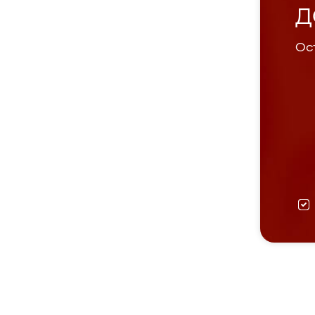
Д
Ост