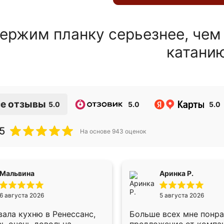
ержим планку серьезнее, чем
катани
е отзывы
5.0
5.0
5.0
5
На основе
943
оценок
Мальвина
Аринка Р.
6 августа 2026
5 августа 2026
ала кухню в Ренессанс,
Больше всех мне понр