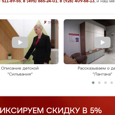
 511-89-55
,
8 (495) 665-24-01
,
8 (926) 409-68-13
, и наш м
Описание детской
Рассказываем о д
"Сильвания"
"Лантана"
ИКСИРУЕМ СКИДКУ В 5%