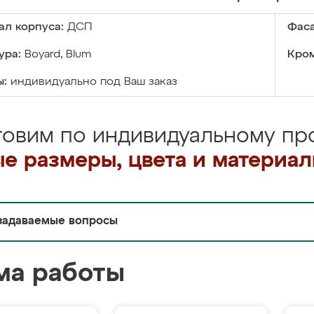
ал корпуса:
ДСП
Фаса
ура:
Boyard, Blum
Кром
ы:
индивидуально под Ваш заказ
товим по индивидуальному про
е размеры, цвета и материа
задаваемые вопросы
ма работы