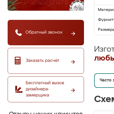
Матери
Фурнит
Размер
Обратный звонок
Изго
любы
Заказать расчёт
Часто 
Бесплатный вызов
дизайнера-
замерщика
Схе