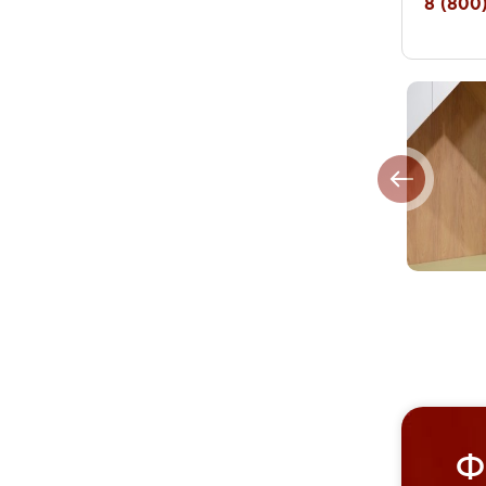
8 (800)
Ф