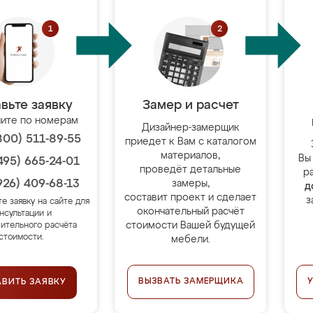
вьте заявку
Замер и расчет
ите по номерам
Дизайнер-замерщик
800) 511-89-55
приедет к Вам с каталогом
материалов,
Вы
495) 665-24-01
проведёт детальные
р
926) 409-68-13
замеры,
д
составит проект и сделает
з
те заявку на сайте для
окончательный расчёт
нсультации и
стоимости Вашей будущей
ительного расчёта
стоимости.
мебели.
ВЫЗВАТЬ ЗАМЕРЩИКА
АВИТЬ ЗАЯВКУ