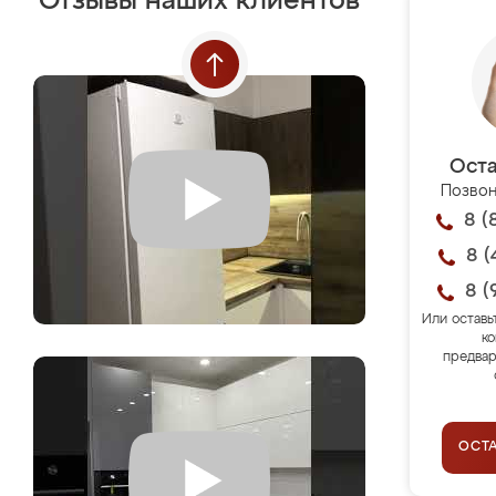
Отзывы наших клиентов
Оста
Позвон
8 (
8 (
8 (
Или оставь
ко
предвар
ОСТ