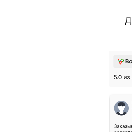
Д
Вс
5.0
из 
Заказыв