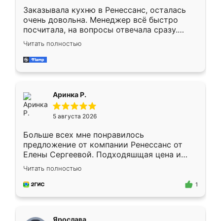
Заказывала кухню в Ренессанс, осталась
очень довольна. Менеджер всё быстро
посчитала, на вопросы отвечала сразу.
Замерщик приехал в субботу, подошёл к
Читать полностью
делу со всей ответственностью. Собрали
за день, ребята работали аккуратно, даже
пыли почти не было. Качество отличное,
ящики ходят плавно, ничего не скрипит.
Всё подошло как влитое.
Аринка Р.
5 августа 2026
Больше всех мне понравилось
предложение от компании Ренессанс от
Елены Сергеевой. Подходяшщая цена и
короткие сроки изготовления. Приехавший
Читать полностью
для замера сотрудник Владислав
предложил по моему эскизу самый
1
подходящий вариант шкафа. Немного его
видоизменил, получилось даже лучше, чем
я хотела.
Ярослава