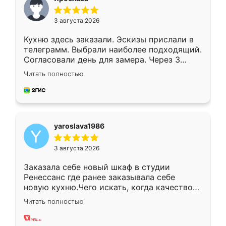
3 августа 2026
Кухню здесь заказали. Эскизы прислали в
телеграмм. Выбрали наиболее подходящий.
Согласовали день для замера. Через 3
недели кухня была уже готова. Остались
Читать полностью
довольны работой. Спасибо Ренессанс
мебель за качественную работу!
yaroslava1986
3 августа 2026
Заказала себе новый шкаф в студии
Ренессанс где ранее заказывала себе
новую кухню.Чего искать, когда качеством
вполне довольна. Служит кухня уже почти
Читать полностью
два года, нареканий нет.