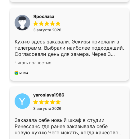
подходящий вариант шкафа. Немного его
видоизменил, получилось даже лучше, чем
я хотела.
Ярослава
3 августа 2026
Кухню здесь заказали. Эскизы прислали в
телеграмм. Выбрали наиболее подходящий.
Согласовали день для замера. Через 3
недели кухня была уже готова. Остались
Читать полностью
довольны работой. Спасибо Ренессанс
мебель за качественную работу!
yaroslava1986
3 августа 2026
Заказала себе новый шкаф в студии
Ренессанс где ранее заказывала себе
новую кухню.Чего искать, когда качеством
вполне довольна. Служит кухня уже почти