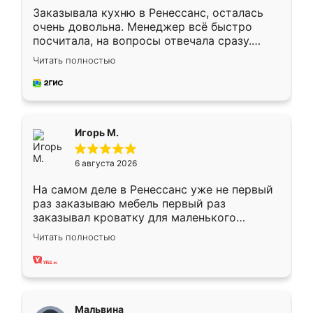
Заказывала кухню в Ренессанс, осталась
очень довольна. Менеджер всё быстро
посчитала, на вопросы отвечала сразу.
Замерщик приехал в субботу, подошёл к
Читать полностью
делу со всей ответственностью. Собрали
за день, ребята работали аккуратно, даже
пыли почти не было. Качество отличное,
ящики ходят плавно, ничего не скрипит.
Всё подошло как влитое.
Игорь М.
6 августа 2026
На самом деле в Ренессанс уже не первый
раз заказываю мебель первый раз
заказывал кроватку для маленького
ребёнка при его рождении ,во второй раз
Читать полностью
заказал шкаф-купе. По качеству очень
хорошее сборка достаточно быстрая,
также адекватные цены. До этого
сравнивал с разными конкурентами в этом
сегменте ,выбор у конкурентов куда
Мальвина