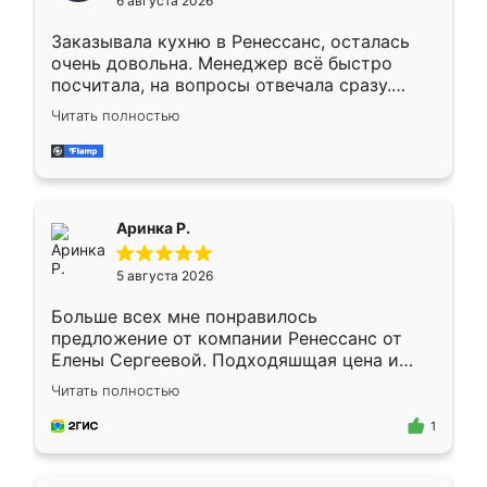
6 августа 2026
мебели буду заказывать только здесь.
Заказывала кухню в Ренессанс, осталась
очень довольна. Менеджер всё быстро
посчитала, на вопросы отвечала сразу.
Замерщик приехал в субботу, подошёл к
Читать полностью
делу со всей ответственностью. Собрали
за день, ребята работали аккуратно, даже
пыли почти не было. Качество отличное,
ящики ходят плавно, ничего не скрипит.
Всё подошло как влитое.
Аринка Р.
5 августа 2026
Больше всех мне понравилось
предложение от компании Ренессанс от
Елены Сергеевой. Подходяшщая цена и
короткие сроки изготовления. Приехавший
Читать полностью
для замера сотрудник Владислав
предложил по моему эскизу самый
1
подходящий вариант шкафа. Немного его
видоизменил, получилось даже лучше, чем