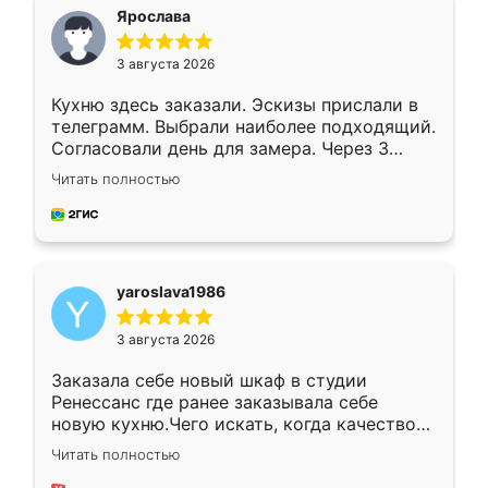
я хотела.
Ярослава
3 августа 2026
Кухню здесь заказали. Эскизы прислали в
телеграмм. Выбрали наиболее подходящий.
Согласовали день для замера. Через 3
недели кухня была уже готова. Остались
Читать полностью
довольны работой. Спасибо Ренессанс
мебель за качественную работу!
yaroslava1986
3 августа 2026
Заказала себе новый шкаф в студии
Ренессанс где ранее заказывала себе
новую кухню.Чего искать, когда качеством
вполне довольна. Служит кухня уже почти
Читать полностью
два года, нареканий нет.