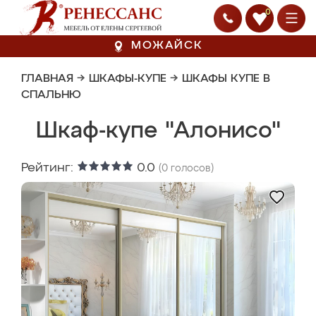
0
МОЖАЙСК
ГЛАВНАЯ
→
ШКАФЫ-КУПЕ
→
ШКАФЫ КУПЕ В
СПАЛЬНЮ
Шкаф-купе "Алонисо"
Рейтинг:
0.0
(
0
голосов)