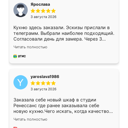
я хотела.
Ярослава
3 августа 2026
Кухню здесь заказали. Эскизы прислали в
телеграмм. Выбрали наиболее подходящий.
Согласовали день для замера. Через 3
недели кухня была уже готова. Остались
Читать полностью
довольны работой. Спасибо Ренессанс
мебель за качественную работу!
yaroslava1986
3 августа 2026
Заказала себе новый шкаф в студии
Ренессанс где ранее заказывала себе
новую кухню.Чего искать, когда качеством
вполне довольна. Служит кухня уже почти
Читать полностью
два года, нареканий нет.