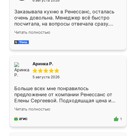
6 августа 2026
мебели буду заказывать только здесь.
Заказывала кухню в Ренессанс, осталась
очень довольна. Менеджер всё быстро
посчитала, на вопросы отвечала сразу.
Замерщик приехал в субботу, подошёл к
Читать полностью
делу со всей ответственностью. Собрали
за день, ребята работали аккуратно, даже
пыли почти не было. Качество отличное,
ящики ходят плавно, ничего не скрипит.
Всё подошло как влитое.
Аринка Р.
5 августа 2026
Больше всех мне понравилось
предложение от компании Ренессанс от
Елены Сергеевой. Подходяшщая цена и
короткие сроки изготовления. Приехавший
Читать полностью
для замера сотрудник Владислав
предложил по моему эскизу самый
1
подходящий вариант шкафа. Немного его
видоизменил, получилось даже лучше, чем