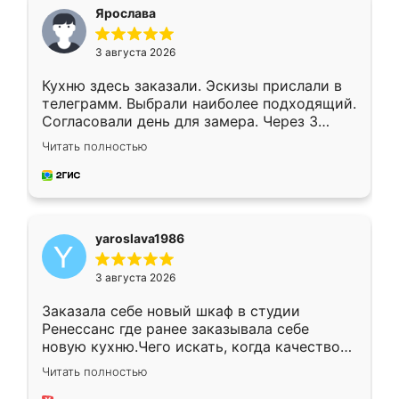
я хотела.
Ярослава
3 августа 2026
Кухню здесь заказали. Эскизы прислали в
телеграмм. Выбрали наиболее подходящий.
Согласовали день для замера. Через 3
недели кухня была уже готова. Остались
Читать полностью
довольны работой. Спасибо Ренессанс
мебель за качественную работу!
yaroslava1986
3 августа 2026
Заказала себе новый шкаф в студии
Ренессанс где ранее заказывала себе
новую кухню.Чего искать, когда качеством
вполне довольна. Служит кухня уже почти
Читать полностью
два года, нареканий нет.