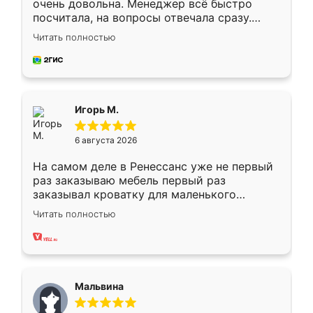
очень довольна. Менеджер всё быстро
посчитала, на вопросы отвечала сразу.
Замерщик приехал в субботу, подошёл к
Читать полностью
делу со всей ответственностью. Собрали
за день, ребята работали аккуратно, даже
пыли почти не было. Качество отличное,
ящики ходят плавно, ничего не скрипит.
Всё подошло как влитое.
Игорь М.
6 августа 2026
На самом деле в Ренессанс уже не первый
раз заказываю мебель первый раз
заказывал кроватку для маленького
ребёнка при его рождении ,во второй раз
Читать полностью
заказал шкаф-купе. По качеству очень
хорошее сборка достаточно быстрая,
также адекватные цены. До этого
сравнивал с разными конкурентами в этом
сегменте ,выбор у конкурентов куда
Мальвина
меньше, здесь же он более разнообразный.
Мне нравится ,если что-то потребуется из