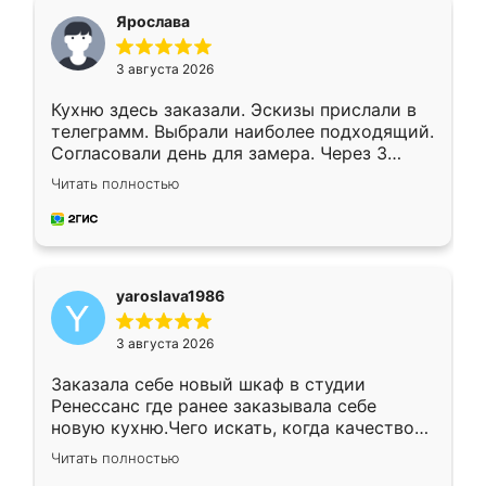
я хотела.
Ярослава
3 августа 2026
Кухню здесь заказали. Эскизы прислали в
телеграмм. Выбрали наиболее подходящий.
Согласовали день для замера. Через 3
недели кухня была уже готова. Остались
Читать полностью
довольны работой. Спасибо Ренессанс
мебель за качественную работу!
yaroslava1986
3 августа 2026
Заказала себе новый шкаф в студии
Ренессанс где ранее заказывала себе
новую кухню.Чего искать, когда качеством
вполне довольна. Служит кухня уже почти
Читать полностью
два года, нареканий нет.