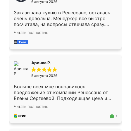
6 августа 2026
мебели буду заказывать только здесь.
Заказывала кухню в Ренессанс, осталась
очень довольна. Менеджер всё быстро
посчитала, на вопросы отвечала сразу.
Замерщик приехал в субботу, подошёл к
Читать полностью
делу со всей ответственностью. Собрали
за день, ребята работали аккуратно, даже
пыли почти не было. Качество отличное,
ящики ходят плавно, ничего не скрипит.
Всё подошло как влитое.
Аринка Р.
5 августа 2026
Больше всех мне понравилось
предложение от компании Ренессанс от
Елены Сергеевой. Подходяшщая цена и
короткие сроки изготовления. Приехавший
Читать полностью
для замера сотрудник Владислав
предложил по моему эскизу самый
1
подходящий вариант шкафа. Немного его
видоизменил, получилось даже лучше, чем