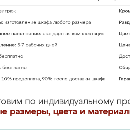
витраж
Кром
ы:
изготовление шкафа любого размера
Разд
ннее наполнение:
стандартная комплектация
Цвет
вление:
5-7 рабочих дней
Цена
бесплатно
Дост
:
бесплатно
Сбор
10% предоплата, 90% после доставки шкафа
Гара
товим по индивидуальному про
е размеры, цвета и материа