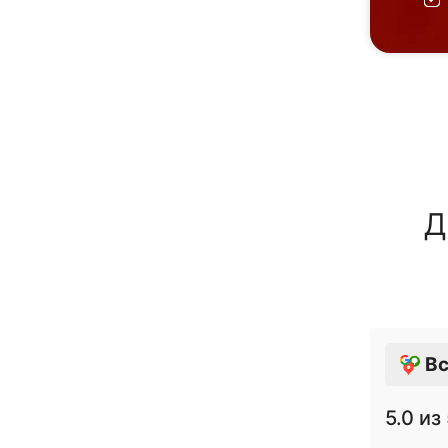
Д
Вс
5.0
из 