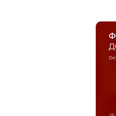
Ф
Д
Ост