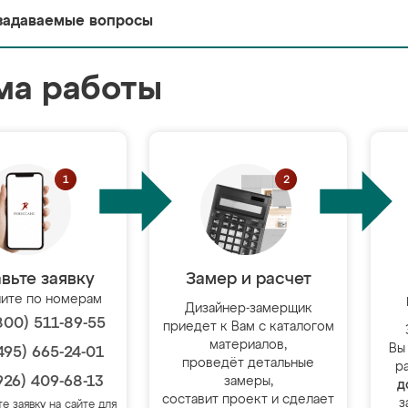
задаваемые вопросы
ма работы
вьте заявку
Замер и расчет
ите по номерам
Дизайнер-замерщик
800) 511-89-55
приедет к Вам с каталогом
материалов,
Вы
495) 665-24-01
проведёт детальные
р
926) 409-68-13
замеры,
д
составит проект и сделает
з
те заявку на сайте для