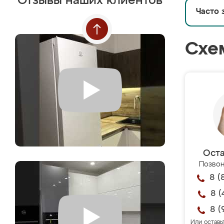
Отзывы наших клиентов
Часто 
Схе
Оста
Позвон
8 (
8 (
8 (
Или оставь