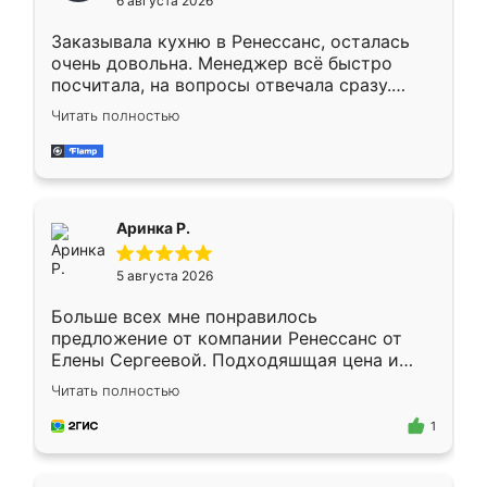
6 августа 2026
мебели буду заказывать только здесь.
Заказывала кухню в Ренессанс, осталась
очень довольна. Менеджер всё быстро
посчитала, на вопросы отвечала сразу.
Замерщик приехал в субботу, подошёл к
Читать полностью
делу со всей ответственностью. Собрали
за день, ребята работали аккуратно, даже
пыли почти не было. Качество отличное,
ящики ходят плавно, ничего не скрипит.
Всё подошло как влитое.
Аринка Р.
5 августа 2026
Больше всех мне понравилось
предложение от компании Ренессанс от
Елены Сергеевой. Подходяшщая цена и
короткие сроки изготовления. Приехавший
Читать полностью
для замера сотрудник Владислав
предложил по моему эскизу самый
1
подходящий вариант шкафа. Немного его
видоизменил, получилось даже лучше, чем