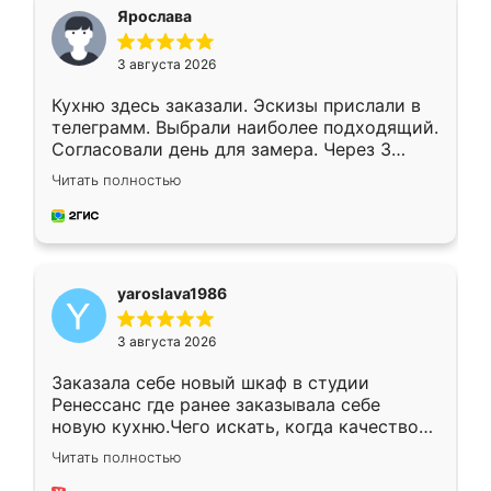
я хотела.
Ярослава
3 августа 2026
Кухню здесь заказали. Эскизы прислали в
телеграмм. Выбрали наиболее подходящий.
Согласовали день для замера. Через 3
недели кухня была уже готова. Остались
Читать полностью
довольны работой. Спасибо Ренессанс
мебель за качественную работу!
yaroslava1986
3 августа 2026
Заказала себе новый шкаф в студии
Ренессанс где ранее заказывала себе
новую кухню.Чего искать, когда качеством
вполне довольна. Служит кухня уже почти
Читать полностью
два года, нареканий нет.