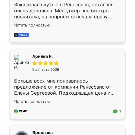
Заказывала кухню в Ренессанс, осталась
очень довольна. Менеджер всё быстро
посчитала, на вопросы отвечала сразу.
Замерщик приехал в субботу, подошёл к
Читать полностью
делу со всей ответственностью. Собрали
за день, ребята работали аккуратно, даже
пыли почти не было. Качество отличное,
ящики ходят плавно, ничего не скрипит.
Всё подошло как влитое.
Аринка Р.
5 августа 2026
Больше всех мне понравилось
предложение от компании Ренессанс от
Елены Сергеевой. Подходяшщая цена и
короткие сроки изготовления. Приехавший
Читать полностью
для замера сотрудник Владислав
предложил по моему эскизу самый
1
подходящий вариант шкафа. Немного его
видоизменил, получилось даже лучше, чем
я хотела.
Ярослава