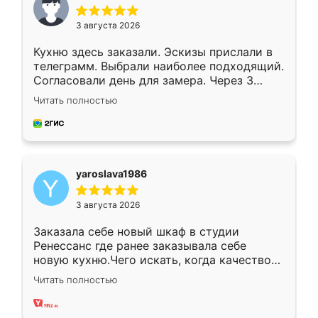
3 августа 2026
Кухню здесь заказали. Эскизы прислали в
телеграмм. Выбрали наиболее подходящий.
Согласовали день для замера. Через 3
недели кухня была уже готова. Остались
Читать полностью
довольны работой. Спасибо Ренессанс
мебель за качественную работу!
yaroslava1986
3 августа 2026
Заказала себе новый шкаф в студии
Ренессанс где ранее заказывала себе
новую кухню.Чего искать, когда качеством
вполне довольна. Служит кухня уже почти
Читать полностью
два года, нареканий нет.