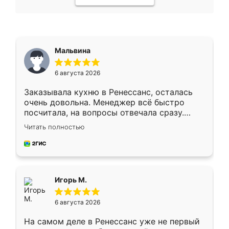
Мальвина
6 августа 2026
Заказывала кухню в Ренессанс, осталась
очень довольна. Менеджер всё быстро
посчитала, на вопросы отвечала сразу.
Замерщик приехал в субботу, подошёл к
Читать полностью
делу со всей ответственностью. Собрали
за день, ребята работали аккуратно, даже
пыли почти не было. Качество отличное,
ящики ходят плавно, ничего не скрипит.
Всё подошло как влитое.
Игорь М.
6 августа 2026
На самом деле в Ренессанс уже не первый