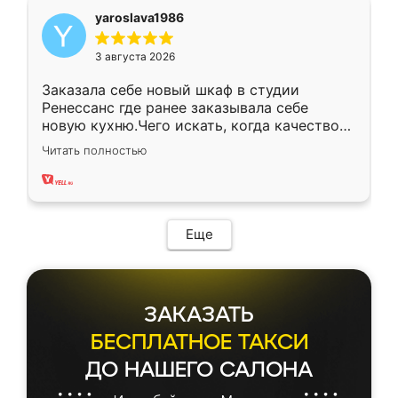
yaroslava1986
3 августа 2026
Заказала себе новый шкаф в студии
Ренессанс где ранее заказывала себе
новую кухню.Чего искать, когда качеством
вполне довольна. Служит кухня уже почти
Читать полностью
два года, нареканий нет.
Еще
ЗАКАЗАТЬ
БЕСПЛАТНОЕ ТАКСИ
ДО НАШЕГО САЛОНА