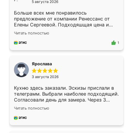
5 августа 2026
Больше всех мне понравилось
предложение от компании Ренессанс от
Елены Сергеевой. Подходяшщая цена и
короткие сроки изготовления. Приехавший
Читать полностью
для замера сотрудник Владислав
предложил по моему эскизу самый
1
подходящий вариант шкафа. Немного его
видоизменил, получилось даже лучше, чем
я хотела.
Ярослава
3 августа 2026
Кухню здесь заказали. Эскизы прислали в
телеграмм. Выбрали наиболее подходящий.
Согласовали день для замера. Через 3
недели кухня была уже готова. Остались
Читать полностью
довольны работой. Спасибо Ренессанс
мебель за качественную работу!