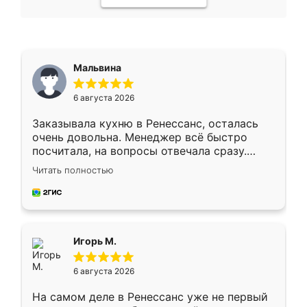
Мальвина
6 августа 2026
Заказывала кухню в Ренессанс, осталась
очень довольна. Менеджер всё быстро
посчитала, на вопросы отвечала сразу.
Замерщик приехал в субботу, подошёл к
Читать полностью
делу со всей ответственностью. Собрали
за день, ребята работали аккуратно, даже
пыли почти не было. Качество отличное,
ящики ходят плавно, ничего не скрипит.
Всё подошло как влитое.
Игорь М.
6 августа 2026
На самом деле в Ренессанс уже не первый