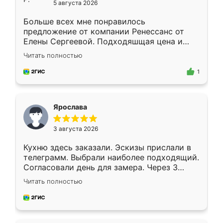
5 августа 2026
Больше всех мне понравилось
предложение от компании Ренессанс от
Елены Сергеевой. Подходяшщая цена и
короткие сроки изготовления. Приехавший
Читать полностью
для замера сотрудник Владислав
предложил по моему эскизу самый
1
подходящий вариант шкафа. Немного его
видоизменил, получилось даже лучше, чем
я хотела.
Ярослава
3 августа 2026
Кухню здесь заказали. Эскизы прислали в
телеграмм. Выбрали наиболее подходящий.
Согласовали день для замера. Через 3
недели кухня была уже готова. Остались
Читать полностью
довольны работой. Спасибо Ренессанс
мебель за качественную работу!