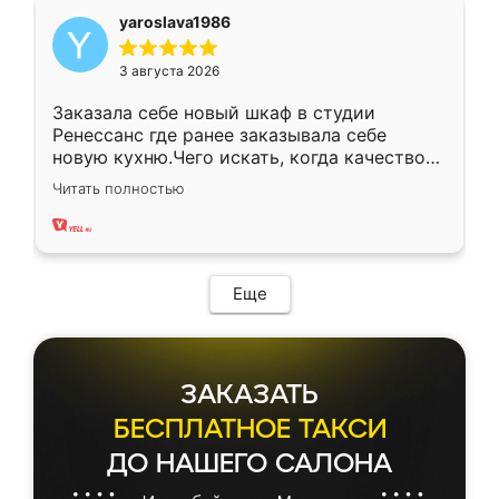
yaroslava1986
3 августа 2026
Заказала себе новый шкаф в студии
Ренессанс где ранее заказывала себе
новую кухню.Чего искать, когда качеством
вполне довольна. Служит кухня уже почти
Читать полностью
два года, нареканий нет.
Еще
ЗАКАЗАТЬ
БЕСПЛАТНОЕ ТАКСИ
ДО НАШЕГО САЛОНА