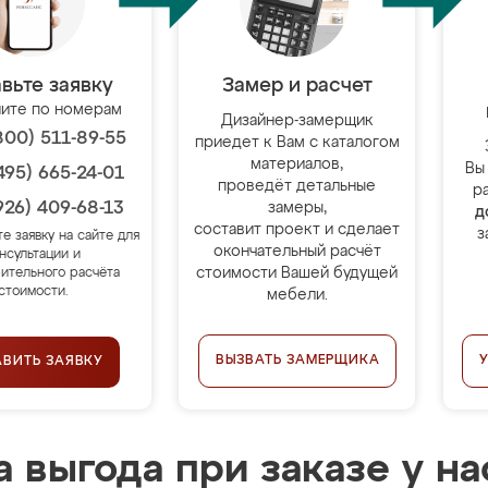
вьте заявку
Замер и расчет
ите по номерам
Дизайнер-замерщик
800) 511-89-55
приедет к Вам с каталогом
материалов,
Вы
495) 665-24-01
проведёт детальные
р
926) 409-68-13
замеры,
д
составит проект и сделает
з
те заявку на сайте для
окончательный расчёт
нсультации и
стоимости Вашей будущей
ительного расчёта
стоимости.
мебели.
ВЫЗВАТЬ ЗАМЕРЩИКА
АВИТЬ ЗАЯВКУ
 выгода при заказе у на