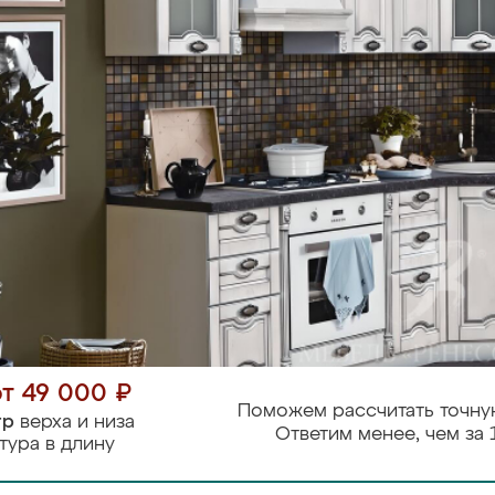
от 49 000 ₽
Поможем рассчитать точну
тр
верха и низа
Ответим менее, чем за 
тура в длину