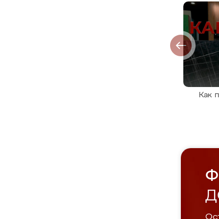
Как 
Ф
Д
Ост