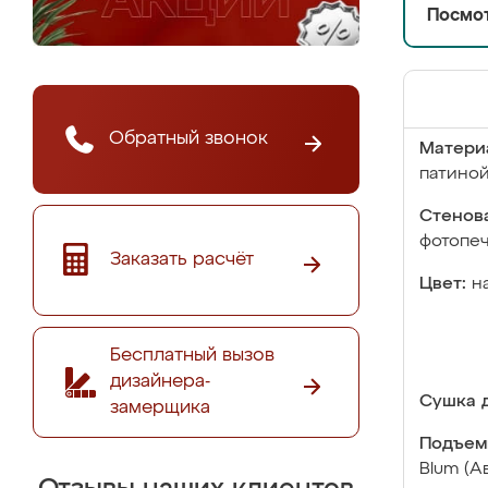
Посмот
Обратный звонок
Матери
патино
Стенова
фотопе
Заказать расчёт
Цвет:
н
Бесплатный вызов
дизайнера-
Сушка д
замерщика
Подъем
Blum (А