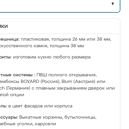
▼
ики
лешница:
пластиковая, толщина 26 мм или 38 мм;
скусственного камня, толщина 38 мм
риты:
изготовим кухню любого размера
тные системы :
ПВШ полного открывания,
ембоксы BOYARD (Россия), Blum (Австрия) или
ich (Германия) с плавным закрыванием дверок или
этой опции
ль:
в цвет фасадов или корпуса
ссуары:
Выкатные корзины, бутылочницы,
ебные уголки, карусели