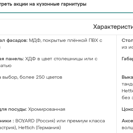
реть акции на кухонные гарнитуры
Характерист
ал фасадов:
МДФ, покрытые плёнкой ПВХ с
Сто
й
из и
я панель:
ХДФ в цвет столешницы или с
Габа
чатью
а выбор, более 250 цветов
Выка
танд
Hett
без 
ля посуды:
Хромированная
Цоко
ники :
BOYARD (Россия) или премиум класса
Аксе
встрия), Hettich (Германия)
волш