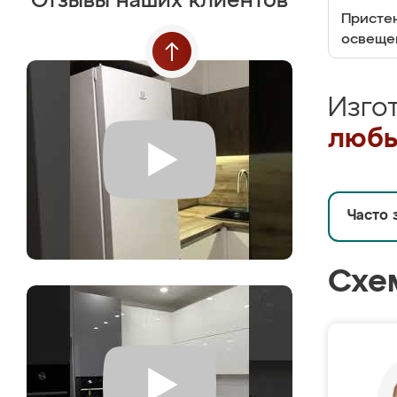
Отзывы наших клиентов
Пристен
освеще
Изго
любы
Часто 
Схе