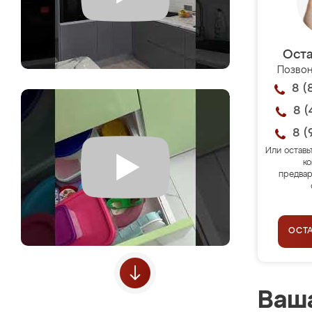
Оста
Позвон
8 (
8 (
8 (
Или оставь
ко
предвар
ОСТ
Ваша