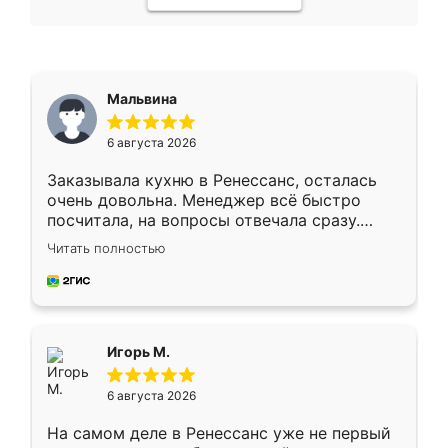
Мальвина
6 августа 2026
Заказывала кухню в Ренессанс, осталась
очень довольна. Менеджер всё быстро
посчитала, на вопросы отвечала сразу.
Замерщик приехал в субботу, подошёл к
Читать полностью
делу со всей ответственностью. Собрали
за день, ребята работали аккуратно, даже
пыли почти не было. Качество отличное,
ящики ходят плавно, ничего не скрипит.
Всё подошло как влитое.
Игорь М.
6 августа 2026
На самом деле в Ренессанс уже не первый