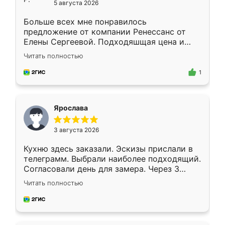
5 августа 2026
Больше всех мне понравилось
предложение от компании Ренессанс от
Елены Сергеевой. Подходяшщая цена и
короткие сроки изготовления. Приехавший
Читать полностью
для замера сотрудник Владислав
предложил по моему эскизу самый
1
подходящий вариант шкафа. Немного его
видоизменил, получилось даже лучше, чем
я хотела.
Ярослава
3 августа 2026
Кухню здесь заказали. Эскизы прислали в
телеграмм. Выбрали наиболее подходящий.
Согласовали день для замера. Через 3
недели кухня была уже готова. Остались
Читать полностью
довольны работой. Спасибо Ренессанс
мебель за качественную работу!