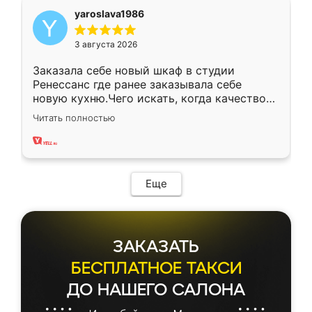
yaroslava1986
3 августа 2026
Заказала себе новый шкаф в студии
Ренессанс где ранее заказывала себе
новую кухню.Чего искать, когда качеством
вполне довольна. Служит кухня уже почти
Читать полностью
два года, нареканий нет.
Еще
ЗАКАЗАТЬ
БЕСПЛАТНОЕ ТАКСИ
ДО НАШЕГО САЛОНА