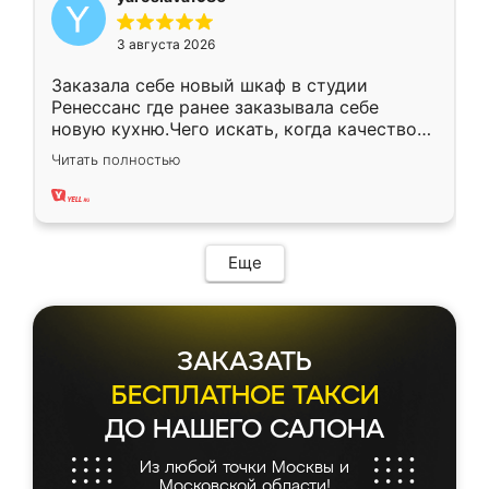
3 августа 2026
Заказала себе новый шкаф в студии
Ренессанс где ранее заказывала себе
новую кухню.Чего искать, когда качеством
вполне довольна. Служит кухня уже почти
Читать полностью
два года, нареканий нет.
Еще
ЗАКАЗАТЬ
БЕСПЛАТНОЕ ТАКСИ
ДО НАШЕГО САЛОНА
Из любой точки Москвы и
Московской области!