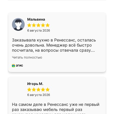
Мальвина
6 августа 2026
Заказывала кухню в Ренессанс, осталась
очень довольна. Менеджер всё быстро
посчитала, на вопросы отвечала сразу.
Замерщик приехал в субботу, подошёл к
Читать полностью
делу со всей ответственностью. Собрали
за день, ребята работали аккуратно, даже
пыли почти не было. Качество отличное,
ящики ходят плавно, ничего не скрипит.
Всё подошло как влитое.
Игорь М.
6 августа 2026
На самом деле в Ренессанс уже не первый
раз заказываю мебель первый раз