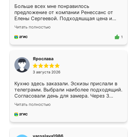
Больше всех мне понравилось
предложение от компании Ренессанс от
Елены Сергеевой. Подходяшщая цена и
короткие сроки изготовления. Приехавший
Читать полностью
для замера сотрудник Владислав
предложил по моему эскизу самый
1
подходящий вариант шкафа. Немного его
видоизменил, получилось даже лучше, чем
я хотела.
Ярослава
3 августа 2026
Кухню здесь заказали. Эскизы прислали в
телеграмм. Выбрали наиболее подходящий.
Согласовали день для замера. Через 3
недели кухня была уже готова. Остались
Читать полностью
довольны работой. Спасибо Ренессанс
мебель за качественную работу!
yaroslava1986