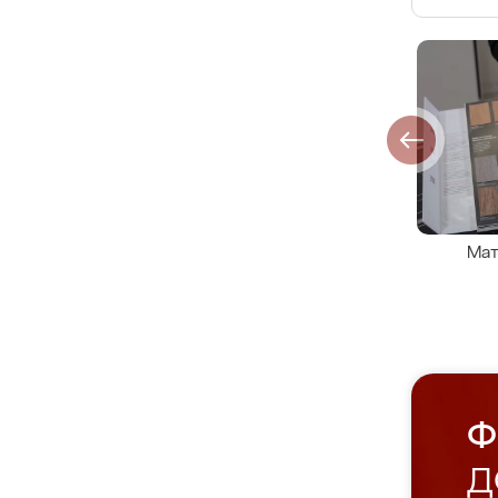
Мат
Ф
Д