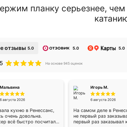
ержим планку серьезнее, чем
катани
е отзывы
5.0
5.0
5.0
5
На основе
945
оценок
Мальвина
Игорь М.
6 августа 2026
6 августа 2026
ала кухню в Ренессанс,
На самом деле в Ренес
ь очень довольна.
не первый раз заказыв
ер всё быстро посчитала,
первый раз заказывал 