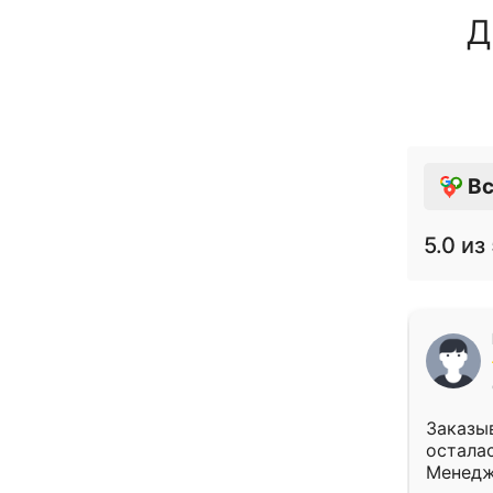
Д
Вс
5.0
из 
Заказыв
осталас
Менедж