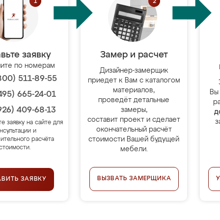
вьте заявку
Замер и расчет
ите по номерам
Дизайнер-замерщик
800) 511-89-55
приедет к Вам с каталогом
материалов,
Вы
495) 665-24-01
проведёт детальные
р
926) 409-68-13
замеры,
д
составит проект и сделает
з
те заявку на сайте для
окончательный расчёт
нсультации и
стоимости Вашей будущей
ительного расчёта
стоимости.
мебели.
ВЫЗВАТЬ ЗАМЕРЩИКА
АВИТЬ ЗАЯВКУ