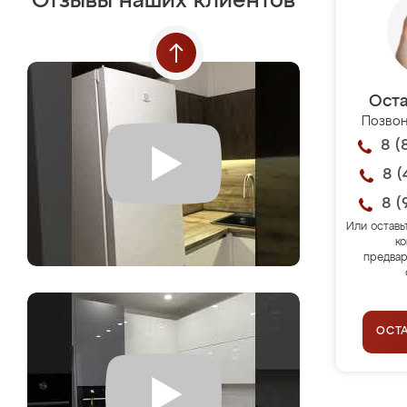
Отзывы наших клиентов
Оста
Позвон
8 (
8 (
8 (
Или оставь
ко
предвар
ОСТ