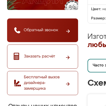
Цвет:
н
Размер:
Обратный звонок
Изго
любы
Заказать расчёт
Часто 
Бесплатный вызов
Схе
дизайнера-
замерщика