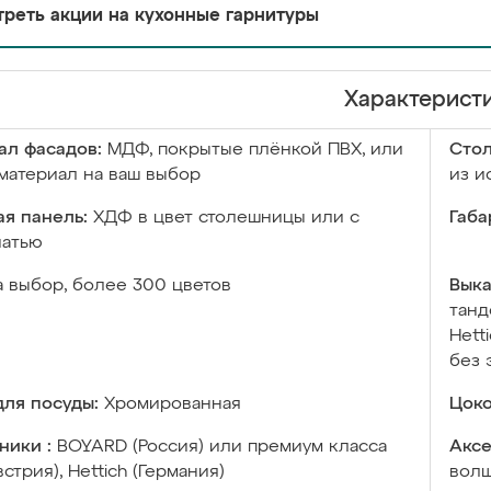
реть акции на кухонные гарнитуры
Характерист
ал фасадов:
МДФ, покрытые плёнкой ПВХ, или
Сто
материал на ваш выбор
из и
я панель:
ХДФ в цвет столешницы или с
Габа
чатью
а выбор, более 300 цветов
Выка
танд
Hett
без 
ля посуды:
Хромированная
Цоко
ники :
BOYARD (Россия) или премиум класса
Аксе
встрия), Hettich (Германия)
волш