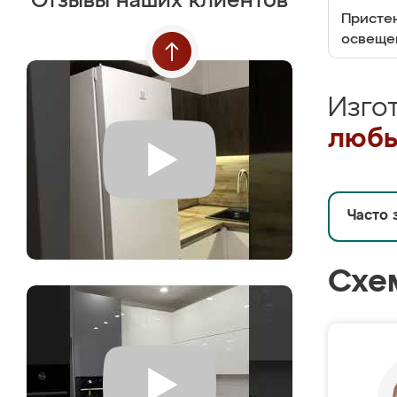
Отзывы наших клиентов
Пристен
освеще
Изго
любы
Часто 
Схе