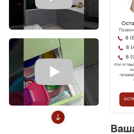
Оста
Позвон
8 (
8 (
8 (
Или оставь
ко
предвар
ОСТ
Ваша