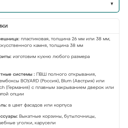
▼
ики
лешница:
пластиковая, толщина 26 мм или 38 мм;
скусственного камня, толщина 38 мм
риты:
изготовим кухню любого размера
тные системы :
ПВШ полного открывания,
ембоксы BOYARD (Россия), Blum (Австрия) или
ich (Германия) с плавным закрыванием дверок или
этой опции
ль:
в цвет фасадов или корпуса
ссуары:
Выкатные корзины, бутылочницы,
ебные уголки, карусели