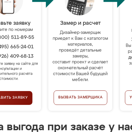
вьте заявку
Замер и расчет
ите по номерам
Дизайнер-замерщик
800) 511-89-55
приедет к Вам с каталогом
материалов,
Вы
495) 665-24-01
проведёт детальные
р
926) 409-68-13
замеры,
д
составит проект и сделает
з
те заявку на сайте для
окончательный расчёт
нсультации и
стоимости Вашей будущей
ительного расчёта
стоимости.
мебели.
ВЫЗВАТЬ ЗАМЕРЩИКА
АВИТЬ ЗАЯВКУ
 выгода при заказе у на