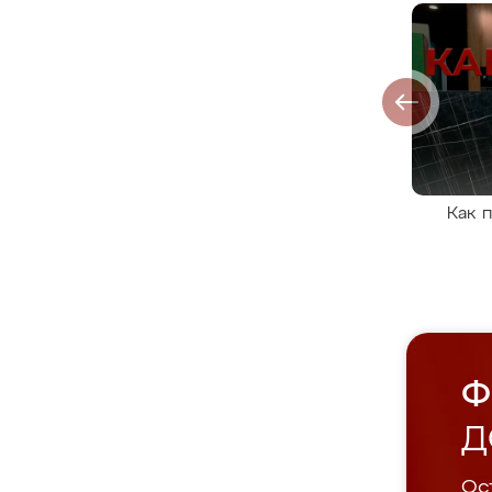
Как 
Ф
Д
Ост