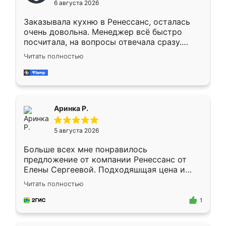
6 августа 2026
мебели буду заказывать только здесь.
Заказывала кухню в Ренессанс, осталась
очень довольна. Менеджер всё быстро
посчитала, на вопросы отвечала сразу.
Замерщик приехал в субботу, подошёл к
Читать полностью
делу со всей ответственностью. Собрали
за день, ребята работали аккуратно, даже
пыли почти не было. Качество отличное,
ящики ходят плавно, ничего не скрипит.
Всё подошло как влитое.
Аринка Р.
5 августа 2026
Больше всех мне понравилось
предложение от компании Ренессанс от
Елены Сергеевой. Подходяшщая цена и
короткие сроки изготовления. Приехавший
Читать полностью
для замера сотрудник Владислав
предложил по моему эскизу самый
1
подходящий вариант шкафа. Немного его
видоизменил, получилось даже лучше, чем