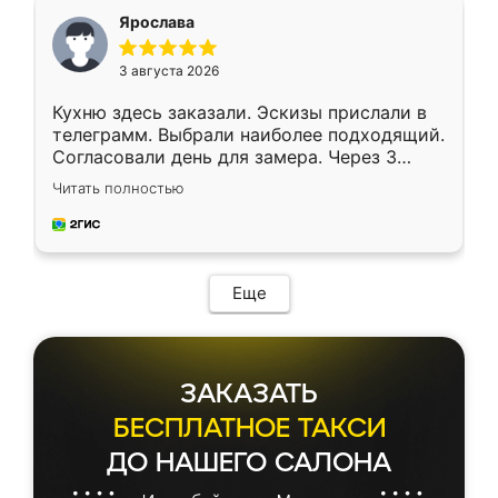
я хотела.
Ярослава
3 августа 2026
Кухню здесь заказали. Эскизы прислали в
телеграмм. Выбрали наиболее подходящий.
Согласовали день для замера. Через 3
недели кухня была уже готова. Остались
Читать полностью
довольны работой. Спасибо Ренессанс
мебель за качественную работу!
Еще
ЗАКАЗАТЬ
БЕСПЛАТНОЕ ТАКСИ
ДО НАШЕГО САЛОНА