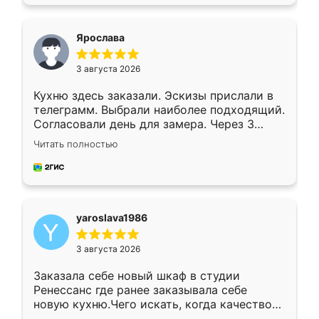
подходящий вариант шкафа. Немного его
видоизменил, получилось даже лучше, чем
я хотела.
Ярослава
3 августа 2026
Кухню здесь заказали. Эскизы прислали в
телеграмм. Выбрали наиболее подходящий.
Согласовали день для замера. Через 3
недели кухня была уже готова. Остались
Читать полностью
довольны работой. Спасибо Ренессанс
мебель за качественную работу!
yaroslava1986
3 августа 2026
Заказала себе новый шкаф в студии
Ренессанс где ранее заказывала себе
новую кухню.Чего искать, когда качеством
вполне довольна. Служит кухня уже почти