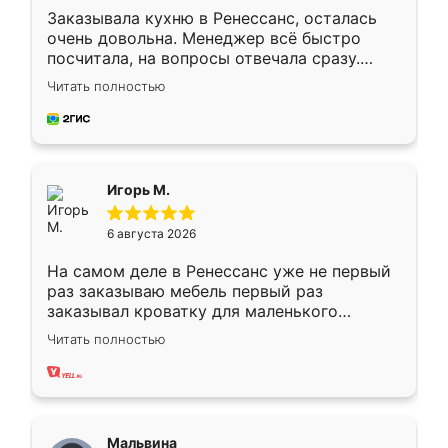
Заказывала кухню в Ренессанс, осталась
очень довольна. Менеджер всё быстро
посчитала, на вопросы отвечала сразу.
Замерщик приехал в субботу, подошёл к
Читать полностью
делу со всей ответственностью. Собрали
за день, ребята работали аккуратно, даже
пыли почти не было. Качество отличное,
ящики ходят плавно, ничего не скрипит.
Всё подошло как влитое.
Игорь М.
6 августа 2026
На самом деле в Ренессанс уже не первый
раз заказываю мебель первый раз
заказывал кроватку для маленького
ребёнка при его рождении ,во второй раз
Читать полностью
заказал шкаф-купе. По качеству очень
хорошее сборка достаточно быстрая,
также адекватные цены. До этого
сравнивал с разными конкурентами в этом
сегменте ,выбор у конкурентов куда
Мальвина