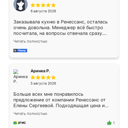
меньше, здесь же он более разнообразный.
Мне нравится ,если что-то потребуется из
6 августа 2026
мебели буду заказывать только здесь.
Заказывала кухню в Ренессанс, осталась
очень довольна. Менеджер всё быстро
посчитала, на вопросы отвечала сразу.
Замерщик приехал в субботу, подошёл к
Читать полностью
делу со всей ответственностью. Собрали
за день, ребята работали аккуратно, даже
пыли почти не было. Качество отличное,
ящики ходят плавно, ничего не скрипит.
Всё подошло как влитое.
Аринка Р.
5 августа 2026
Больше всех мне понравилось
предложение от компании Ренессанс от
Елены Сергеевой. Подходяшщая цена и
короткие сроки изготовления. Приехавший
Читать полностью
для замера сотрудник Владислав
предложил по моему эскизу самый
1